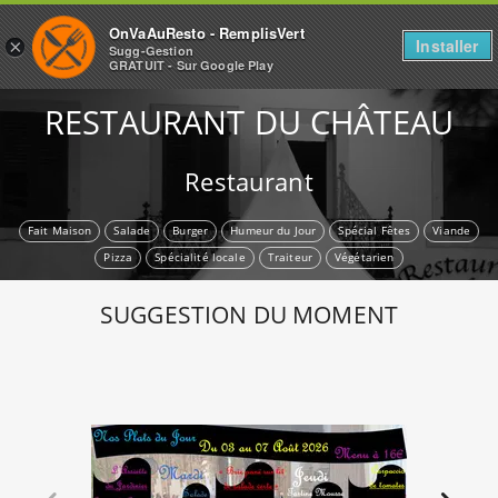
OnVaAuResto - RemplisVert
Installer
×
Sugg-Gestion
GRATUIT - Sur Google Play
RESTAURANT DU CHÂTEAU
Restaurant
Fait Maison
Salade
Burger
Humeur du Jour
Spécial Fêtes
Viande
Pizza
Spécialité locale
Traiteur
Végétarien
SUGGESTION DU MOMENT