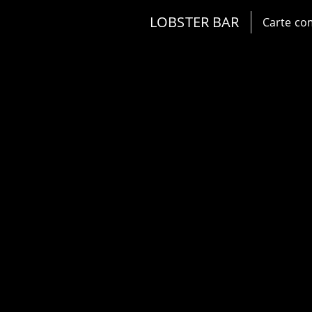
LOBSTER BAR
Carte co