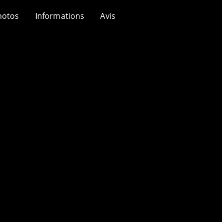
hotos
Informations
Avis